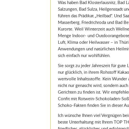
Was haben Bad Klosterlausnitz, Bad L
Salzungen, Bad Sulza, Heilgenstadt u
führen das Prädikat „Heilbad“. Und Saa
Masserberg, Friedrichroda und Bad Be
Kurorte. Weil Winterzeit auch Wellness
Menge Indoor- und Outdoorangebote 
Luft, Klima oder Heilwasser – in Thür
Anwendungen und natürlichen Heilmi
sich einfach nur wohlfühlen.
Sie sorgt zu jeder Jahreszeit für gute
nur glücklich, in ihrem Rohstoff Kak
wertvolle Inhaltsstoffe. Kein Wunder 
nicht nur genascht wird, sondern auch 
Gerichten zu finden ist. Wir empfehl
Confit mit Rotwein-Schokoladen-Soße
Schoko-Fakten finden Sie in dieser A
Ich wünsche Ihnen viel Vergnügen b
beste Unterhaltung mit Ihrem TOP T
friedliches, glückliches und erfolgrei