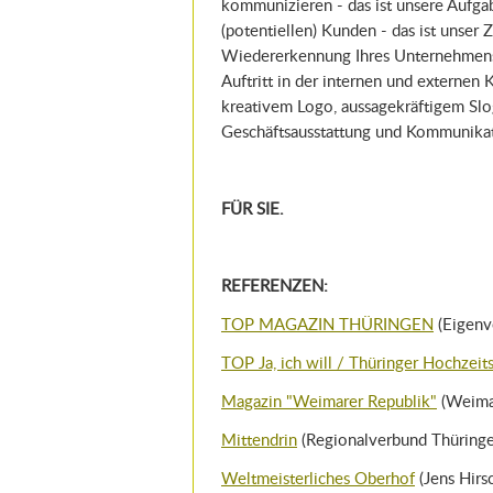
kommunizieren - das ist unsere Aufga
(potentiellen) Kunden - das ist unser Z
Wiedererkennung Ihres Unternehmens zu
Auftritt in der internen und externen
kreativem Logo, aussagekräftigem Slo
Geschäftsausstattung und Kommunikat
FÜR SIE.
REFERENZEN:
TOP MAGAZIN THÜRINGEN
(Eigen
TOP Ja, ich will / Thüringer Hochzeit
Magazin "Weimarer Republik"
(Weimae
Mittendrin
(Regionalverbund Thüringe
Weltmeisterliches Oberhof
(Jens Hirs