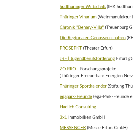
Südthüringer Wirtschaft
(IHK Südthüri
Thüringer Vinarium
(Weinmanufaktur E
Chronik "Benary-Villa"
(Treuenburg 
Die Regionalen Genossenschaften
(RE
PROSEPKT
(Theater Erfurt)
JBF | Jugendberufsförderung
Erfurt 
ZO.RRO
- Forschungsprojekt
(Thüringer Erneuerbare Energien Netz
Thüringer Sportkalender
(Stiftung Thü
egapark-Freunde
(ega-Park-Freunde e.
Hadlich Consulting
3x1
Immobillien GmbH
MESSENGER
(Messe Erfurt GmbH)