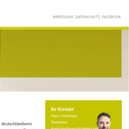
rketing. Models
IMPRESSUM.
DATENSCHUTZ.
FACEBOOK.
Ihr Kontakt
Mario Hochhaus
Teamleiter
 deutschlandweit.
mario.hochhaus@rueberg.gmbh