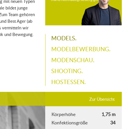
ig mit neuen Typen
le bildet junge
. Zum Team gehören
und Best Ager (ab
 vermitteln wir
sik und Bewegung.
MODELS.
MODELBEWERBUNG.
MODENSCHAU.
SHOOTING.
HOSTESSEN.
Zur Übersicht
Körperhöhe
1,75 m
Konfektionsgröße
34