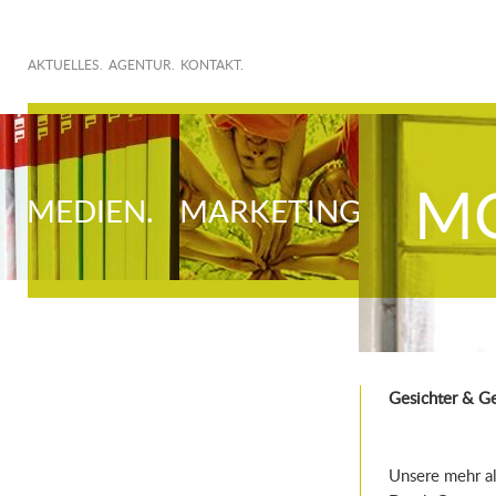
AKTUELLES.
AGENTUR.
KONTAKT.
MO
MEDIEN.
MARKETING.
Gesichter & G
Unsere mehr a