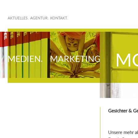
AKTUELLES.
AGENTUR.
KONTAKT.
MO
MEDIEN.
MARKETING.
Gesichter & G
Unsere mehr a